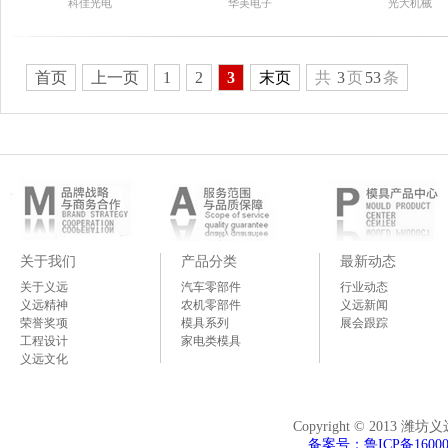
科佳光电
华美电子
光大机械
首页
上一页
1
2
3
末页
共
3
页
53
条
关于我们
产品分类
最新动态
关于义远
汽车零部件
行业动态
义远精神
农机零部件
义远新闻
荣誉奖项
模具系列
展会跟踪
工程设计
家电类模具
义远文化
Copyright © 2013 潍
备案号：鲁ICP备16000